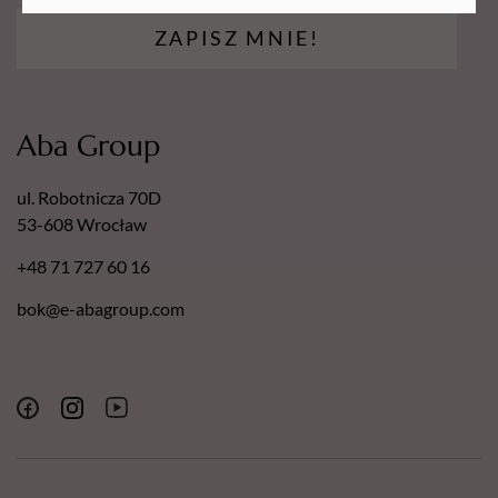
Delikatność: Mydełko jest łagodne dla skóry i włosów,
minimalizując ryzyko podrażnień, co sprawia, że jest
ZAPISZ MNIE!
bezpieczne w codziennym użyciu.
Aba Group
ul. Robotnicza 70D
53-608 Wrocław
+48 71 727 60 16
bok@e-abagroup.com