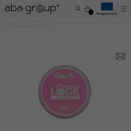
0
Strona główna
/
ARTYKUŁY KOSMETYCZNE
/
Stylizacja brwi i rzęs
/
Akcesoria Pomocnicze
/
Kredki i Mydła
/ Mydełko do
brwi Lock Soap Jessika Kozak x Pimp My Brows