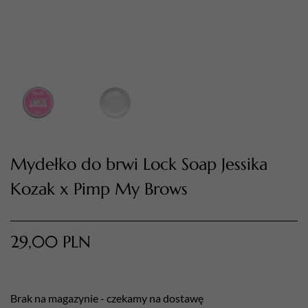
Mydełko do brwi Lock Soap Jessika
TWÓJ KOSZYK (
0
)
Kozak x Pimp My Brows
Suma koszyka (
0
)
PRZEJDŹ DO KOSZYKA
29,00
PLN
Brak na magazynie - czekamy na dostawę