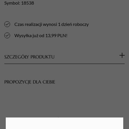
Symbol: 18538
Czas realizacji wynosi 1 dzień roboczy
Wysyłka już od 13,99 PLN!
SZCZEGÓŁY PRODUKTU
PROPOZYCJE DLA CIEBIE
Lock Soap od Pimp My Brows, w wyjątkowej kolaboracji z
Jessiką Kozak, to mydełko do stylizacji brwi zaprojektowane
przez stylistów brwi z myślą o profesjonalistach. Nasze
innowacyjne podejście do pielęgnacji i stylizacji brwi łączy
tradycję z nowoczesnością, oferując produkt, który podkreśla
naturalne piękno brwi i zapewnia ich trwałość przez cały
dzień, bez białego nalotu.