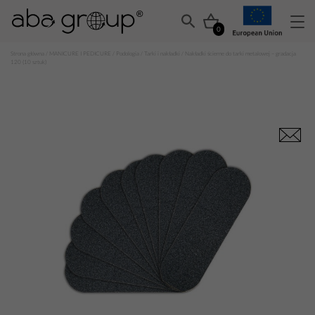
0
Strona główna
/
MANICURE I PEDICURE
/
Podologia
/
Tarki i nakładki
/ Nakładki ścierne do tarki metalowej – gradacja
120 (10 sztuk)