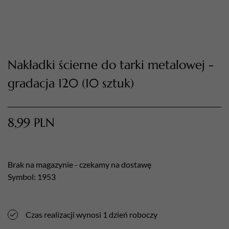
Nakładki ścierne do tarki metalowej -
gradacja 120 (10 sztuk)
8,99
PLN
TWÓJ KOSZYK (
0
)
Suma koszyka (
0
)
Brak na magazynie - czekamy na dostawę
PRZEJDŹ DO KOSZYKA
Symbol: 1953
Czas realizacji wynosi 1 dzień roboczy