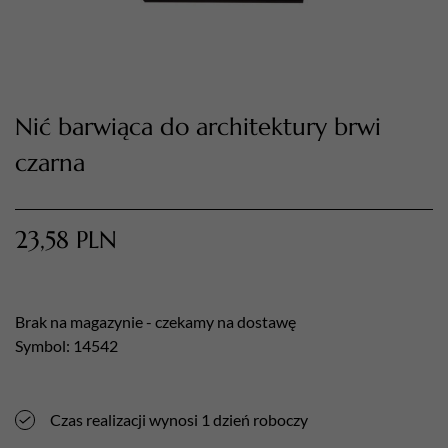
Nić barwiąca do architektury brwi
czarna
23,58
PLN
TWÓJ KOSZYK (
0
)
Suma koszyka (
0
)
Brak na magazynie - czekamy na dostawę
PRZEJDŹ DO KOSZYKA
Symbol: 14542
Czas realizacji wynosi 1 dzień roboczy