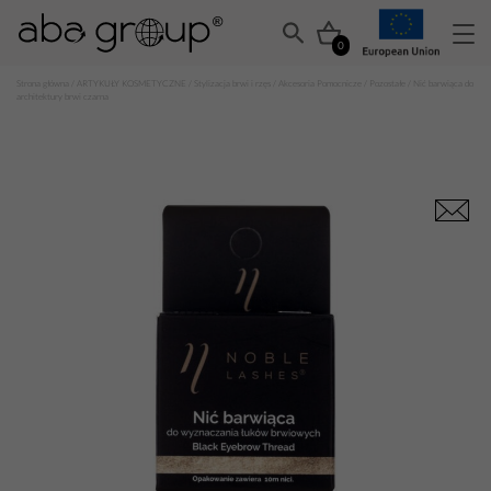
0
Strona główna
/
ARTYKUŁY KOSMETYCZNE
/
Stylizacja brwi i rzęs
/
Akcesoria Pomocnicze
/
Pozostałe
/ Nić barwiąca do
architektury brwi czarna