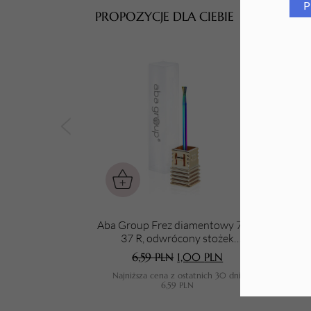
P
PROPOZYCJE DLA CIEBIE
Tarki i nakładki
Aba Group Frez diamentowy 720-
A
37 R, odwrócony stożek
(ku
(RAINBOW)
6,59
PLN
1,00
PLN
Najniższa cena z ostatnich 30 dni:
N
6,59
PLN