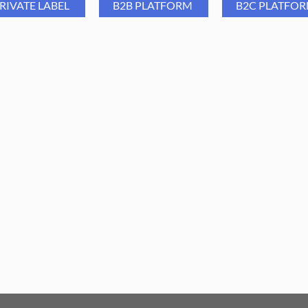
RIVATE LABEL
B2B PLATFORM
B2C PLATFO
ba Group Frez diamentowy
Aba Group Frez diamentowy 
lka średnica 1,2 mm) 720-3 R
41 R, tarczka (RAINBOW
(RAINBOW)
6,59
PLN
1,00
PLN
6,59
PLN
1,00
PLN
ajniższa cena z ostatnich 30 dni:
Najniższa cena z ostatnich 30 dn
6,59
PLN
6,59
PLN