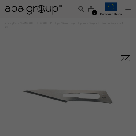
0
Strona główna
/
MANICURE I PEDICURE
/
Podologia
/
Narzędzia podologiczne
/
Skalpele
/ Ostrze do skalpela nr 11 – 10
szt