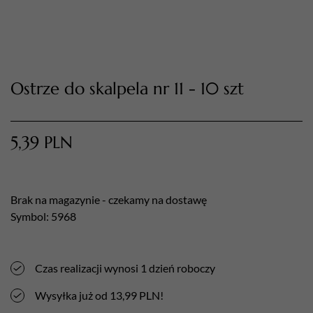
Ostrze do skalpela nr 11 - 10 szt
5,39
PLN
TWÓJ KOSZYK (
0
)
Suma koszyka (
0
)
Brak na magazynie - czekamy na dostawę
Symbol: 5968
PRZEJDŹ DO KOSZYKA
Czas realizacji wynosi 1 dzień roboczy
Wysyłka już od 13,99 PLN!