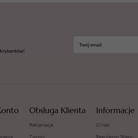
bskrybentów!
Konto
Obsługa Klienta
Informacje
Reklamacje
O Nas
wienia
Zwroty
Regulamin Sklepu