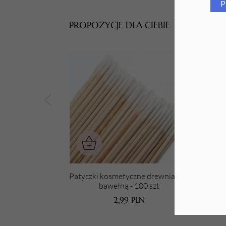
P
Tarki i nakładki
PROPOZYCJE DLA CIEBIE
Patyczki kosmetyczne drewniane z
bawełną - 100 szt
2,99
PLN