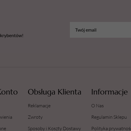
bskrybentów!
Konto
Obsługa Klienta
Informacje
Reklamacje
O Nas
wienia
Zwroty
Regulamin Sklepu
one
Sposoby i Koszty Dostawy
Polityka prywatnoś