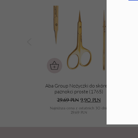
Tarki i nakładki
Aba Group Nożyczki do skórek i
Aba
paznokci proste (1765)
29,69
PLN
9,90
PLN
Najniższa cena z ostatnich 30 dni:
N
29,69
PLN