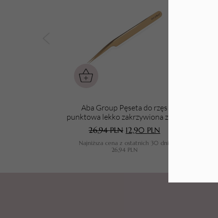
Tarki i nakładki
Aba Group Pęseta do rzęs
punktowa lekko zakrzywiona złota
pun
(S-172-B)
26,94
PLN
12,90
PLN
Najniższa cena z ostatnich 30 dni:
N
26,94
PLN