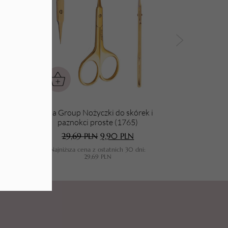
czna
Aba Group Nożyczki do skórek i
paznokci proste (1765)
29,69
PLN
9,90
PLN
i:
Najniższa cena z ostatnich 30 dni:
29,69
PLN