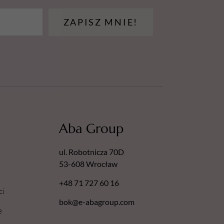
ZAPISZ MNIE!
Aba Group
ul. Robotnicza 70D
53-608 Wrocław
+48 71 727 60 16
ci
bok@e-abagroup.com
e