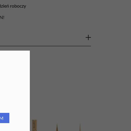
 dzień roboczy
URZĄDZENIA
LN!
Lampy do paznokci
Lampy na biurko
Podgrzewacze do wosku
dny w każdym gabinecie kosmetycznym. Służy
co znacznie ułatwia aplikacje rzęs.
ubości palec, a następnie wprowadzamy do
plikacji ilość kleju.
RM