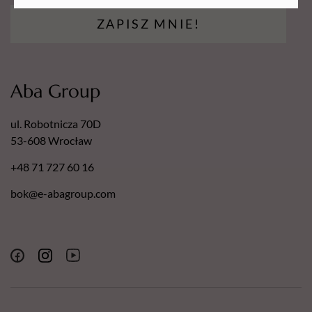
ZAPISZ MNIE!
Aba Group
ul. Robotnicza 70D
53-608 Wrocław
+48 71 727 60 16
bok@e-abagroup.com