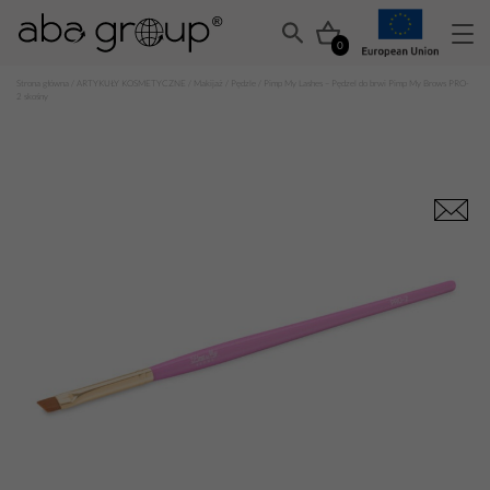
0
Strona główna
/
ARTYKUŁY KOSMETYCZNE
/
Makijaż
/
Pędzle
/ Pimp My Lashes – Pędzel do brwi Pimp My Brows PRO-
2 skośny