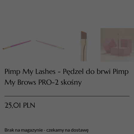
Pimp My Lashes - Pędzel do brwi Pimp
TWÓJ KOSZYK (
0
)
My Brows PRO-2 skośny
Suma koszyka (
0
)
PRZEJDŹ DO KOSZYKA
25,01
PLN
Brak na magazynie - czekamy na dostawę