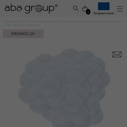
0
Strona główna
/
HURT
/
Akcesoria
/
Artykuły higieniczne
/ Płatki kosmetyczne bawełniane o średnicy 5,5 cm Opakowanie
0,5 kg – 1000 sztuk x 3 opakowania
PROMOCJA!