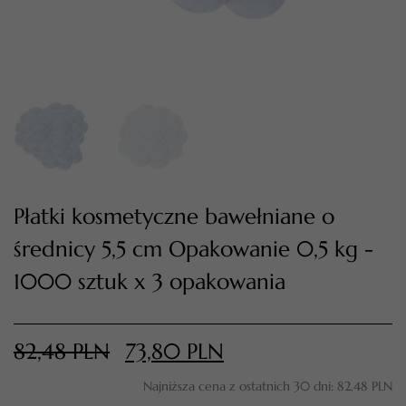
Płatki kosmetyczne bawełniane o
średnicy 5,5 cm Opakowanie 0,5 kg -
TWÓJ KOSZYK (
0
)
1000 sztuk x 3 opakowania
Suma koszyka (
0
)
PRZEJDŹ DO KOSZYKA
82,48
PLN
73,80
PLN
Najniższa cena z ostatnich 30 dni:
82,48
PLN