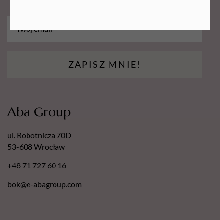
ZAPISZ MNIE!
Aba Group
ul. Robotnicza 70D
53-608 Wrocław
+48 71 727 60 16
bok@e-abagroup.com