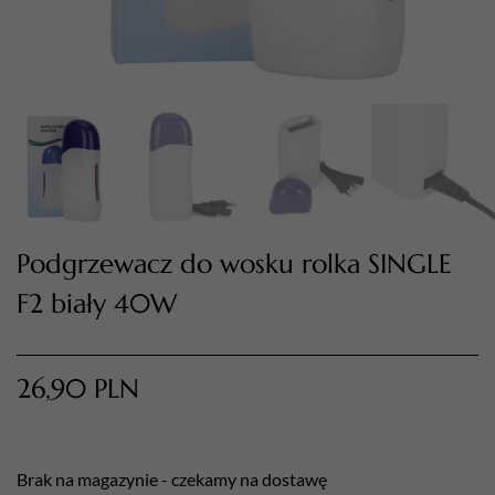
TWÓJ KOSZYK (
0
)
Suma koszyka (
0
)
Podgrzewacz do wosku rolka SINGLE
F2 biały 40W
PRZEJDŹ DO KOSZYKA
26,90
PLN
Brak na magazynie - czekamy na dostawę