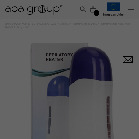
0
Strona główna
/
KOSMETYKA PROFESJONALNA
/
Depilacja
/
Podgrzewacze do wosku
/ Podgrzewacz do wosku rolka
SINGLE F2 biały 40W