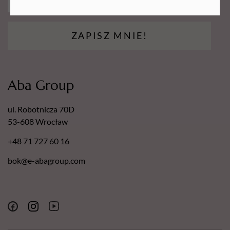
jego temperatura jest odpowiednia
– zbyt gorący wosk
może spowodować oparzenia.
ZAPISZ MNIE!
Aba Group
ul. Robotnicza 70D
53-608 Wrocław
+48 71 727 60 16
bok@e-abagroup.com