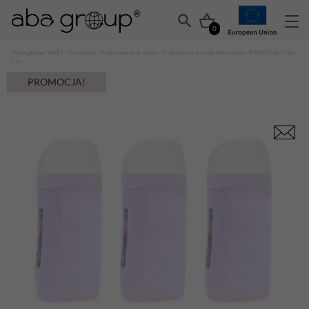
0
Strona główna
/
HURT
/
Urządzenia
/
Podgrzewacze do wosku
/ Podgrzewacz do wosku Wax Heater RH004 Biały 65W x
3 szt.
PROMOCJA!