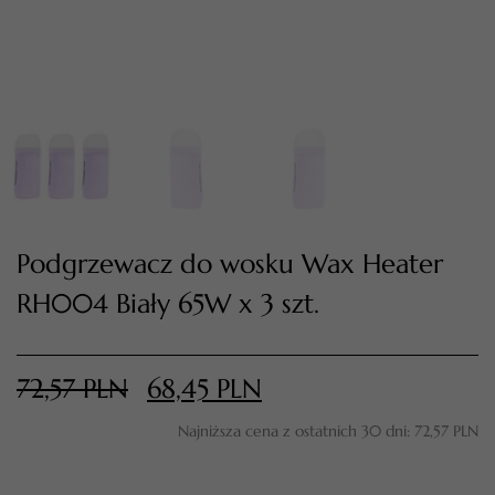
Podgrzewacz do wosku Wax Heater
RH004 Biały 65W x 3 szt.
TWÓJ KOSZYK (
0
)
Suma koszyka (
0
)
72,57
PLN
68,45
PLN
PRZEJDŹ DO KOSZYKA
Najniższa cena z ostatnich 30 dni:
72,57
PLN