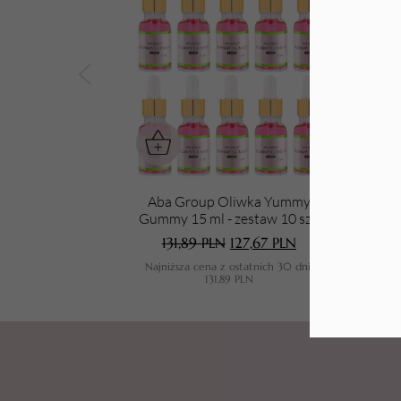
Tarki i nakładki
Aba Group Oliwka Yummy
Aba
Gummy 15 ml - zestaw 10 szt.
131,89
PLN
127,67
PLN
Najniższa cena z ostatnich 30 dni:
N
131,89
PLN