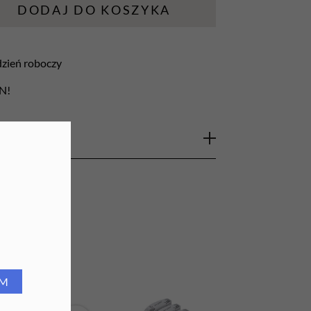
DODAJ DO KOSZYKA
URZĄDZENIA
Lampy do paznokci
 dzień roboczy
Lampy na biurko
LN!
Podgrzewacze do wosku
ic wykonany z włókniny oraz pakowany w
i lekarskie, fotele ginekologiczne, stoły do
ch oraz kosmetycznych.
RM
o 30 cm