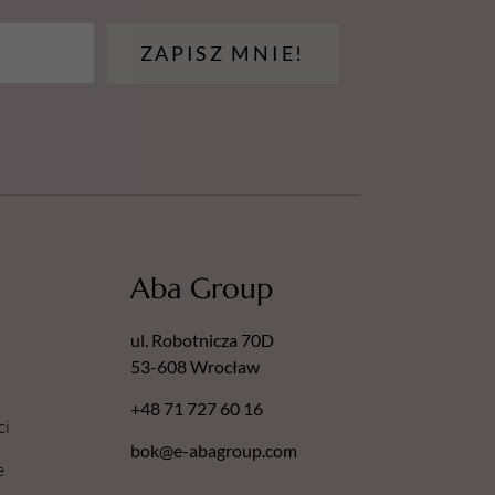
ZAPISZ MNIE!
Aba Group
ul. Robotnicza 70D
53-608 Wrocław
+48 71 727 60 16
ci
bok@e-abagroup.com
e