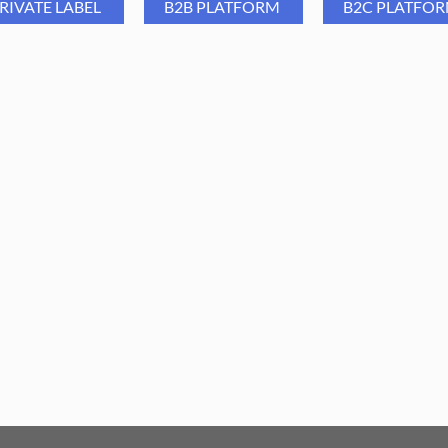
RIVATE LABEL
B2B PLATFORM
B2C PLATFO
kład Kosmetyczny Economic
BIAŁY 70cm x 50m
26,38
PLN