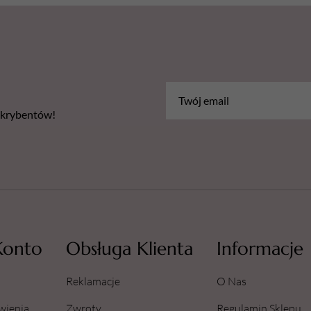
bskrybentów!
Konto
Obsługa Klienta
Informacje
Reklamacje
O Nas
wienia
Zwroty
Regulamin Sklepu