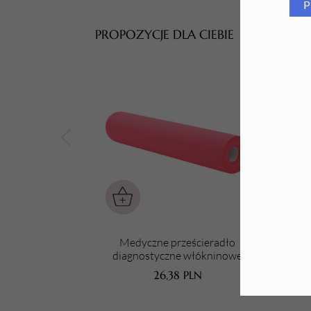
P
Tarki i nakładki
PROPOZYCJE DLA CIEBIE
Medyczne prześcieradło
Pod
diagnostyczne włókninowe
RÓŻOWE (economic rolka) 60cm x
26,38
PLN
50m/ 18gm2