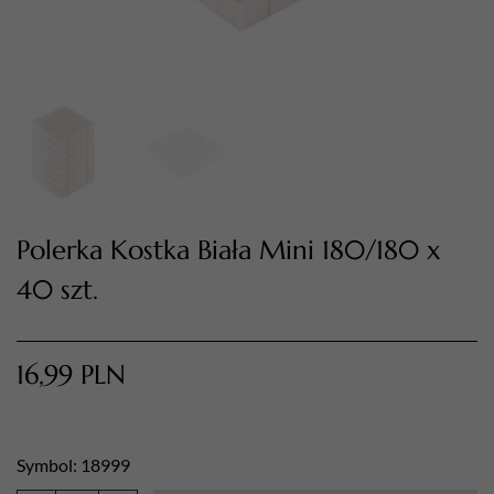
Polerka Kostka Biała Mini 180/180 x
40 szt.
TWÓJ KOSZYK (
0
)
Suma koszyka (
0
)
16,99
PLN
PRZEJDŹ DO KOSZYKA
Symbol: 18999