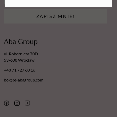
ZAPISZ MNIE!
Aba Group
ul. Robotnicza 70D
53-608 Wrocław
+48 71 727 60 16
bok@e-abagroup.com