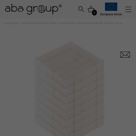
0
Strona główna
/
PILNIKI I POLERKI
/
Bloki i Polerki
/
Bloki Polerskie
/ Polerka Kostka Biała Mini 180/180 x 40 szt.