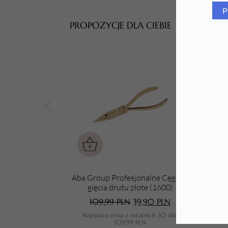
P
Tarki i nakładki
PROPOZYCJE DLA CIEBIE
Aba Group Profesjonalne Cęgi do
gięcia drutu złote (1600)
pun
109,99
PLN
39,90
PLN
Najniższa cena z ostatnich 30 dni:
N
109,99
PLN