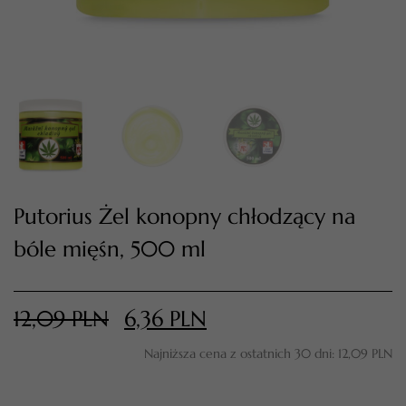
Putorius Żel konopny chłodzący na
bóle mięśn, 500 ml
TWÓJ KOSZYK (
0
)
Suma koszyka (
0
)
12,09
PLN
6,36
PLN
PRZEJDŹ DO KOSZYKA
Najniższa cena z ostatnich 30 dni:
12,09
PLN