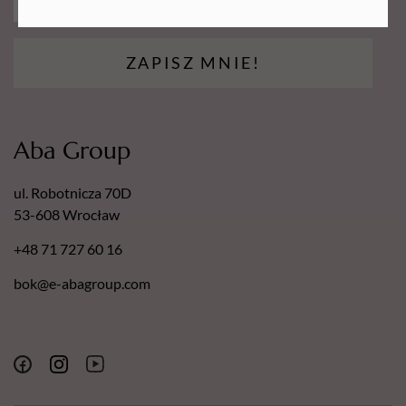
ZAPISZ MNIE!
Aba Group
ul. Robotnicza 70D
53-608 Wrocław
+48 71 727 60 16
bok@e-abagroup.com