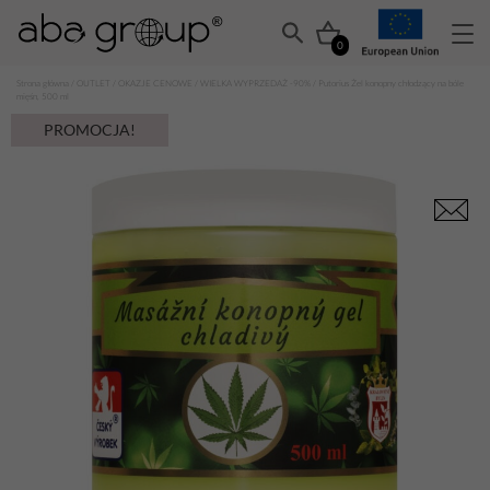
0
Strona główna
/
OUTLET
/
OKAZJE CENOWE
/
WIELKA WYPRZEDAŻ -90%
/ Putorius Żel konopny chłodzący na bóle
mięśn, 500 ml
PROMOCJA!