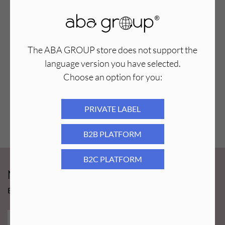
egzemę
. Pamiętaj, aby nie stosować go u dzieci poniżej 3
roku życia. Sprawdź, jak żel ten pomaga złagodzić
dolegliwości skórne
oraz przywraca komfort po
intensywnym wysiłku.
The ABA GROUP store does not support the
Sposób Użycia:
Nanieś żel na dotknięte miejsce i delikatnie
language version you have selected.
wmasuj. Stosuj według potrzeb, unikając kontaktu z oczami.
Choose an option for you:
Regularne stosowanie wzmacnia jego terapeutyczny efekt.
Aba Group Przyrząd do pedicure
Skład:
Petrolatum, Glycine Soja Oil.
(1347)
PRIVATE LABEL
18,28
PLN
9,90
PLN
Najniższa cena z ostatnich 30 dni:
18,28
PLN
B2B PLATFORM
B2C PLATFORM
Newsy Aba Group!
Bądź na bieżąco i łap promocję tylko dla subskrybentów!