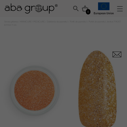
0
Strona główna
/
MANICURE I PEDICURE
/
Zdobienia do paznokci
/
Pyłki do paznokci
/ Pyłek do paznokci, brokat FROST
EFFECT 03