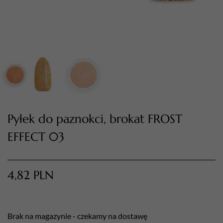
TWÓJ KOSZYK (
0
)
Suma koszyka (
0
)
Pyłek do paznokci, brokat FROST
EFFECT 03
PRZEJDŹ DO KOSZYKA
4,82
PLN
Brak na magazynie - czekamy na dostawę