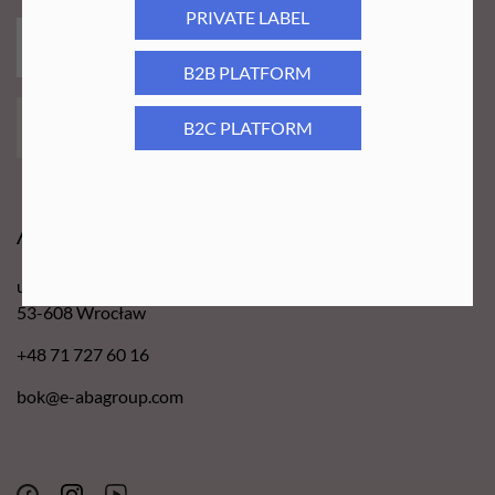
PRIVATE LABEL
B2B PLATFORM
ZAPISZ MNIE!
B2C PLATFORM
Aba Group
ul. Robotnicza 70D
53-608 Wrocław
+48 71 727 60 16
bok@e-abagroup.com