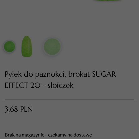
TWÓJ KOSZYK (
0
)
Suma koszyka (
0
)
Pyłek do paznokci, brokat SUGAR
EFFECT 20 - słoiczek
PRZEJDŹ DO KOSZYKA
3,68
PLN
Brak na magazynie - czekamy na dostawę