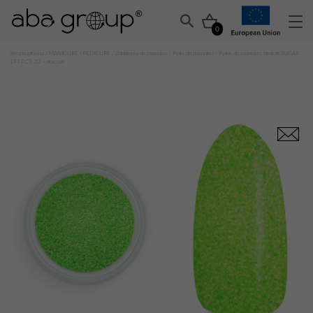
0
Strona główna
/
MANICURE I PEDICURE
/
Zdobienia do paznokci
/
Pyłki do paznokci
/ Pyłek do paznokci, brokat SUGAR
EFFECT 20 – słoiczek