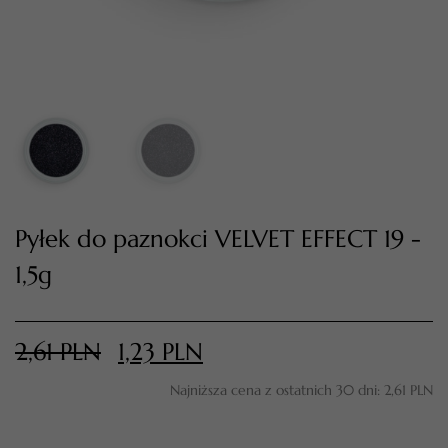
Pyłek do paznokci VELVET EFFECT 19 -
1,5g
TWÓJ KOSZYK (
0
)
Suma koszyka (
0
)
2,61
PLN
1,23
PLN
PRZEJDŹ DO KOSZYKA
Najniższa cena z ostatnich 30 dni:
2,61
PLN