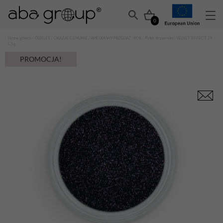
0
Strona główna
/
OUTLET
/
OKAZJE CENOWE
/
WIELKA WYPRZEDAŻ -90%
/ Pyłek do paznokci VELVET EFFECT 19 –
1,5g
PROMOCJA!