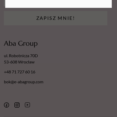
ZAPISZ MNIE!
Aba Group
ul. Robotnicza 70D
53-608 Wrocław
+48 71 727 60 16
bok@e-abagroup.com