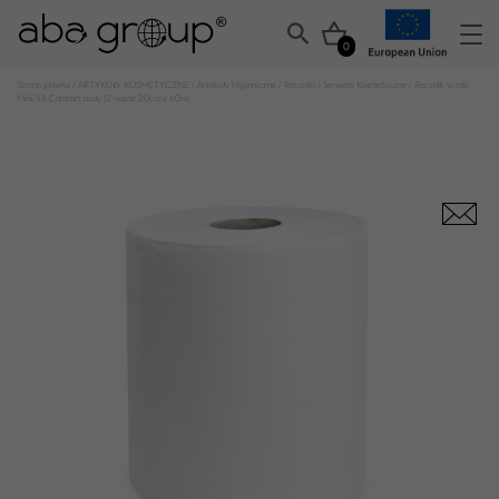
0
Strona główna
/
ARTYKUŁY KOSMETYCZNE
/
Artykuły Higieniczne
/
Ręczniki i Serwety Kosmetyczne
/ Ręcznik w roli
Mini 55 Comfort biały (2-warst 20cm x 60m)