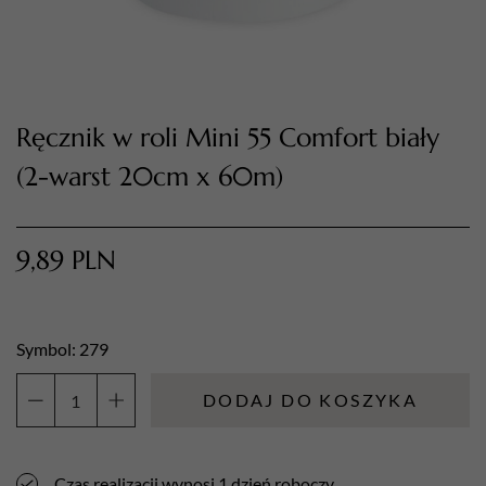
Ręcznik w roli Mini 55 Comfort biały
(2-warst 20cm x 60m)
9,89
PLN
TWÓJ KOSZYK (
0
)
Suma koszyka (
0
)
Symbol: 279
PRZEJDŹ DO KOSZYKA
DODAJ DO KOSZYKA
ilość
Ręcznik
w
Czas realizacji wynosi 1 dzień roboczy