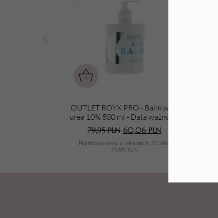
Tarki i nakładki
OUTLET ROYX PRO - Balm with
ROY
urea 10% 500 ml - Data ważności
30.11.2026
79,95
PLN
60,06
PLN
Najniższa cena z ostatnich 30 dni:
79,99
PLN