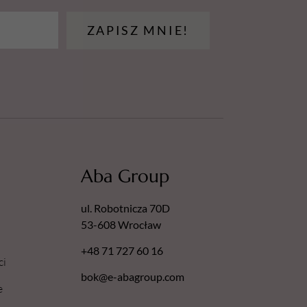
ZAPISZ MNIE!
Aba Group
ul. Robotnicza 70D
53-608 Wrocław
+48 71 727 60 16
ci
bok@e-abagroup.com
e