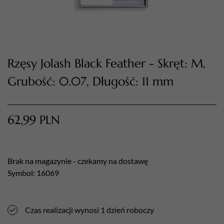
Rzęsy Jolash Black Feather - Skręt: M,
Grubość: 0.07, Długość: 11 mm
62,99
PLN
TWÓJ KOSZYK (
0
)
Suma koszyka (
0
)
Brak na magazynie - czekamy na dostawę
PRZEJDŹ DO KOSZYKA
Symbol: 16069
Czas realizacji wynosi 1 dzień roboczy