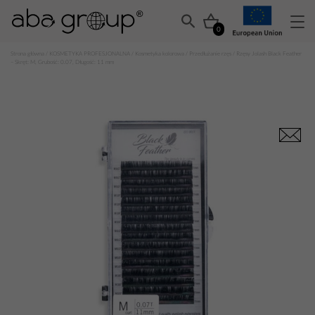
0
Strona główna
/
KOSMETYKA PROFESJONALNA
/
Kosmetyka kolorowa
/
Przedłużanie rzęs
/ Rzęsy Jolash Black Feather
– Skręt: M, Grubość: 0.07, Długość: 11 mm