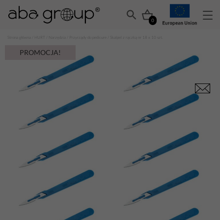
0
Strona główna
/
HURT
/
Narzędzia
/
Przyrządy do pedicure
/ Skalpel z rączką nr 18 x 10 szt.
PROMOCJA!