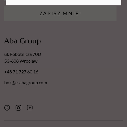
ZAPISZ MNIE!
Aba Group
ul. Robotnicza 70D
53-608 Wrocław
+48 71 727 60 16
bok@e-abagroup.com