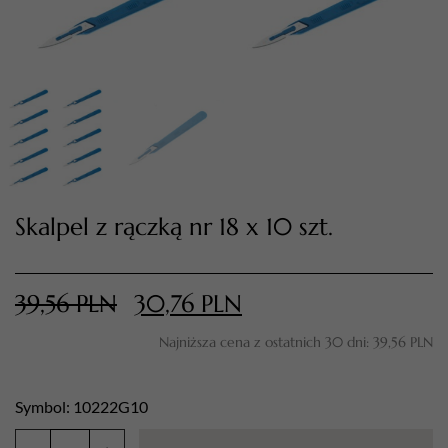
Skalpel z rączką nr 18 x 10 szt.
TWÓJ KOSZYK (
0
)
Suma koszyka (
0
)
39,56
PLN
30,76
PLN
Najniższa cena z ostatnich 30 dni:
39,56
PLN
PRZEJDŹ DO KOSZYKA
Symbol: 10222G10