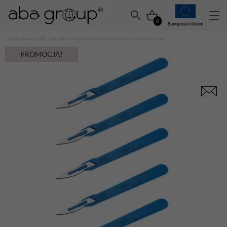
0
Strona główna
/
HURT
/
Narzędzia
/
Przyrządy do pedicure
/ Skalpel z rączką nr 22 x 5 szt.
PROMOCJA!