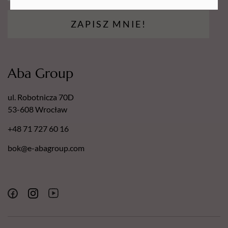
ZAPISZ MNIE!
Aba Group
ul. Robotnicza 70D
53-608 Wrocław
+48 71 727 60 16
bok@e-abagroup.com