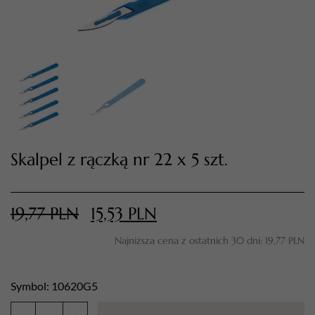
Skalpel z rączką nr 22 x 5 szt.
TWÓJ KOSZYK (
0
)
Suma koszyka (
0
)
19,77
PLN
15,53
PLN
Najniższa cena z ostatnich 30 dni:
19,77
PLN
PRZEJDŹ DO KOSZYKA
Symbol: 10620G5