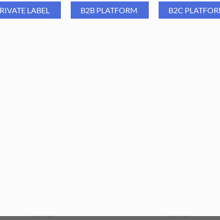
RIVATE LABEL
B2B PLATFORM
B2C PLATFO
Group Oliwka You're Hot 5 ml
Aba Group Oliwka I Need U 5
- zestaw 10 szt.
zestaw 10 szt.
75,89
PLN
73,32
PLN
75,89
PLN
73,32
PLN
ajniższa cena z ostatnich 30 dni:
Najniższa cena z ostatnich 30 dn
75,89
PLN
75,89
PLN