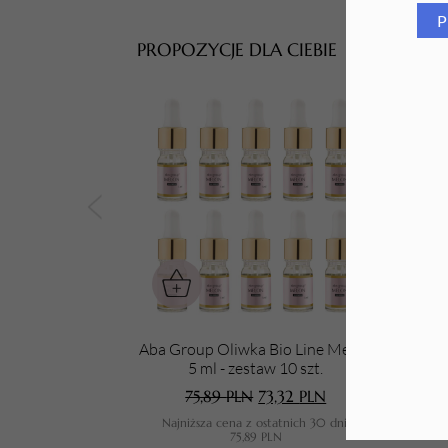
P
Tarki i nakładki
PROPOZYCJE DLA CIEBIE
Aba Group Oliwka Bio Line Melon
Aba 
5 ml - zestaw 10 szt.
75,89
PLN
73,32
PLN
Najniższa cena z ostatnich 30 dni:
N
75,89
PLN