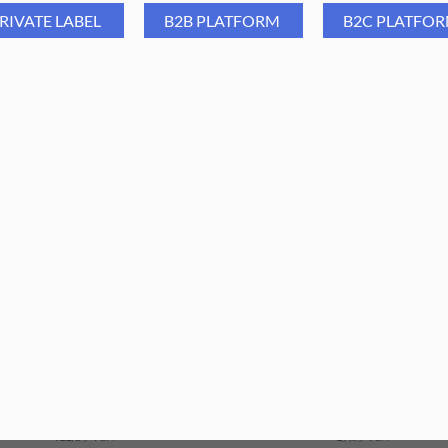
RIVATE LABEL
B2B PLATFORM
B2C PLATFO
Aba Group Profesjonalny
Aba Group Pęseta podologi
yrząd podologiczny do klamer
13 cm (1386)
Frasera złoty (1596)
122,09
PLN
39,90
PLN
29,69
PLN
9,90
PLN
ajniższa cena z ostatnich 30 dni:
Najniższa cena z ostatnich 30 dn
122,09
PLN
29,69
PLN