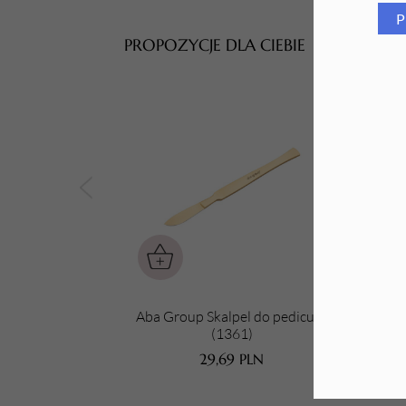
P
Tarki i nakładki
PROPOZYCJE DLA CIEBIE
Aba Group Skalpel do pedicure
(1361)
Prz
29,69
PLN
N