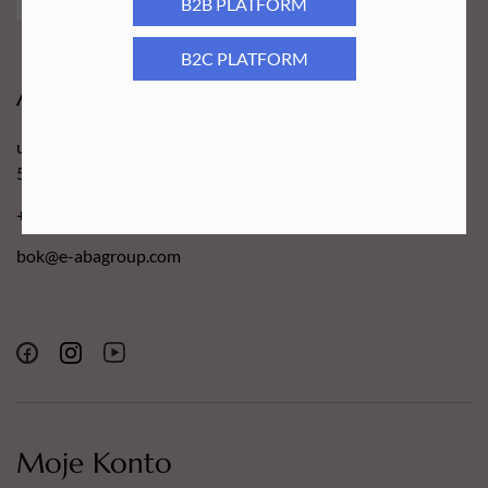
B2B PLATFORM
B2C PLATFORM
Aba Group
ul. Robotnicza 70D
53-608 Wrocław
+48 71 727 60 16
bok@e-abagroup.com
Moje Konto