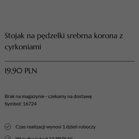
Stojak na pędzelki srebrna korona z
cyrkoniami
TWÓJ KOSZYK (
0
)
Suma koszyka (
0
)
19,90
PLN
PRZEJDŹ DO KOSZYKA
Brak na magazynie - czekamy na dostawę
Symbol: 16724
Czas realizacji wynosi 1 dzień roboczy
Wysyłka już od 13,99 PLN!