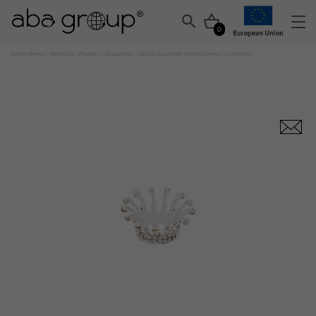
0
Strona główna
/
Narzędzia i Przybory
/
Ekspozytory
/ Stojak na pędzelki srebrna korona z cyrkoniami