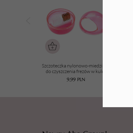
Tarki i nakładki
Szczoteczka nylonowo-miedziana
Szc
do czyszczenia frezów w kulce
9,99
PLN