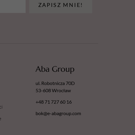
ZAPISZ MNIE!
Aba Group
ul. Robotnicza 70D
53-608 Wrocław
+48 71 727 60 16
ci
bok@e-abagroup.com
e