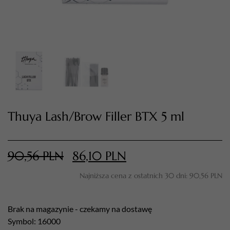
Thuya Lash/Brow Filler BTX 5 ml
TWÓJ KOSZYK (
0
)
Suma koszyka (
0
)
90,56
PLN
86,10
PLN
Najniższa cena z ostatnich 30 dni:
90,56
PLN
PRZEJDŹ DO KOSZYKA
Brak na magazynie - czekamy na dostawę
Symbol: 16000