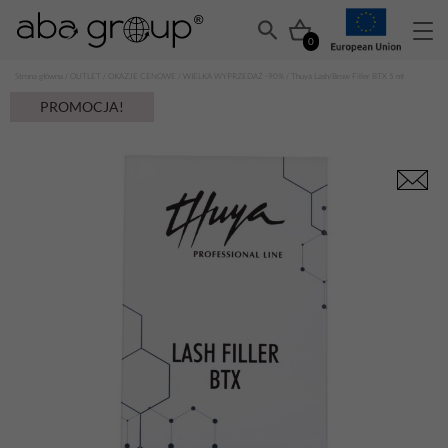
0
Strona główna
/
OUTLET
/
OKAZJE CENOWE
/
WIELKA WYPRZEDAŻ -90%
/ Thuya Lash/Brow Filler BTX 5 ml
PROMOCJA!