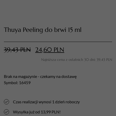
Thuya Peeling do brwi 15 ml
39,43
PLN
24,60
PLN
Najniższa cena z ostatnich 30 dni:
39,43
PLN
TWÓJ KOSZYK (
0
)
Suma koszyka (
0
)
Brak na magazynie - czekamy na dostawę
Symbol: 16459
PRZEJDŹ DO KOSZYKA
Czas realizacji wynosi 1 dzień roboczy
Wysyłka już od 13,99 PLN!