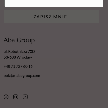
ZAPISZ MNIE!
Aba Group
ul. Robotnicza 70D
53-608 Wrocław
+48 71 727 60 16
bok@e-abagroup.com