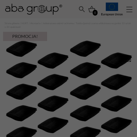
0
Strona główna
/
HURT
/
Akcesoria
/
Jednorazowa odzież ochronna
/ Tunika (pareo) czarna włókninowa na gumke 10 sztuk
x 20 opakowań
PROMOCJA!