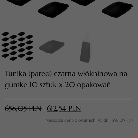
Tunika (pareo) czarna włókninowa na
gumke 10 sztuk x 20 opakowań
TWÓJ KOSZYK (
0
)
Suma koszyka (
0
)
658,05
PLN
612,54
PLN
PRZEJDŹ DO KOSZYKA
Najniższa cena z ostatnich 30 dni:
658,05
PLN