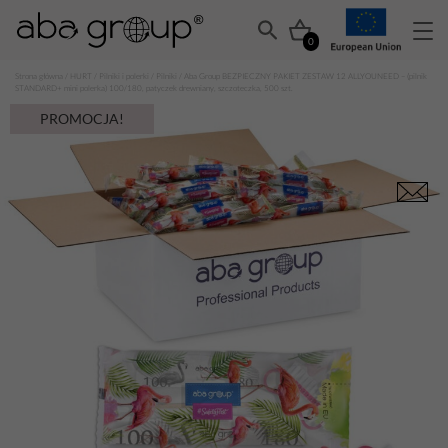
0
Strona główna
/
HURT
/
Pilniki i polerki
/
Pilniki
/ Aba Group BEZPIECZNY PAKIET ZESTAW 12 ALLYOUNEED – (pilnik
STANDARD+ mini polerka) 100/180, patyczek drewniany, szczoteczka, 500 szt.
PROMOCJA!