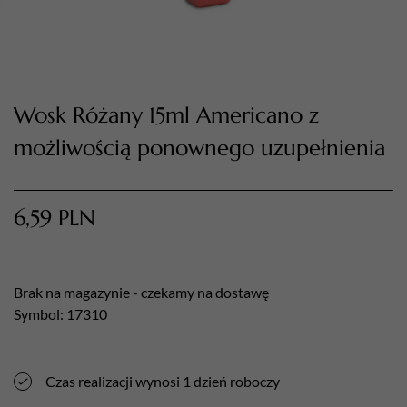
Wosk Różany 15ml Americano z
możliwością ponownego uzupełnienia
6,59
PLN
TWÓJ KOSZYK (
0
)
Suma koszyka (
0
)
Brak na magazynie - czekamy na dostawę
PRZEJDŹ DO KOSZYKA
Symbol: 17310
Czas realizacji wynosi 1 dzień roboczy