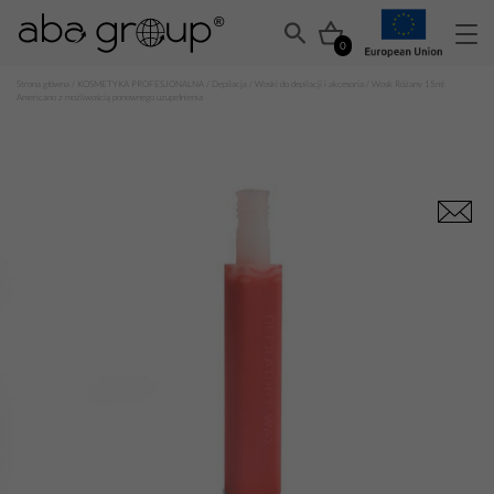
0
Strona główna
/
KOSMETYKA PROFESJONALNA
/
Depilacja
/
Woski do depilacji i akcesoria
/ Wosk Różany 15ml
Americano z możliwością ponownego uzupełnienia