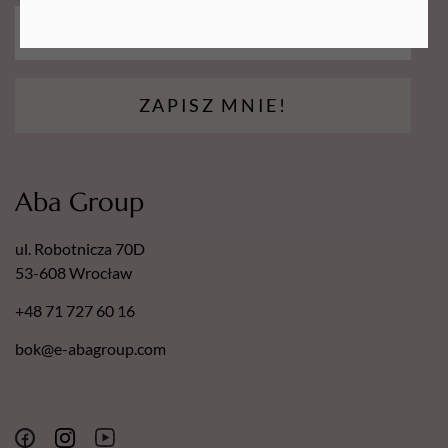
ZAPISZ MNIE!
Aba Group
ul. Robotnicza 70D
53-608 Wrocław
+48 71 727 60 16
bok@e-abagroup.com