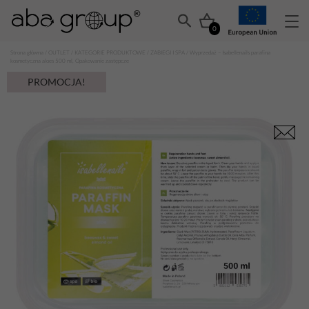
0
Strona główna
/
OUTLET
/
KATEGORIE PRODUKTOWE
/
ZABIEGI I SPA
/ Wyprzedaż – Isabellenails parafina
kosmetyczna aloes 500 ml, Opakowanie zastępcze
PROMOCJA!