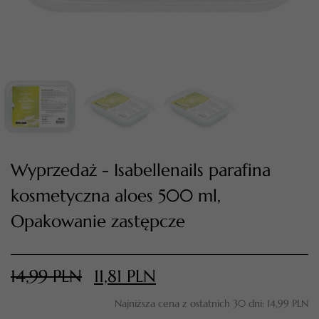
Wyprzedaż - Isabellenails parafina
kosmetyczna aloes 500 ml,
TWÓJ KOSZYK (
0
)
Suma koszyka (
0
)
Opakowanie zastępcze
PRZEJDŹ DO KOSZYKA
14,99
PLN
11,81
PLN
Najniższa cena z ostatnich 30 dni:
14,99
PLN