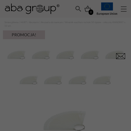
0
Strona główna
/
HURT
/
Akcesoria
/
Akcesoria do manicure
/ Wzornik wachlarz na kole 50 tipsów – mleczny KWADRAT x
10 szt.
PROMOCJA!