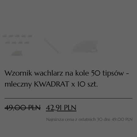
Wzornik wachlarz na kole 50 tipsów -
mleczny KWADRAT x 10 szt.
TWÓJ KOSZYK (
0
)
Suma koszyka (
0
)
49,00
PLN
42,91
PLN
PRZEJDŹ DO KOSZYKA
Najniższa cena z ostatnich 30 dni:
49,00
PLN