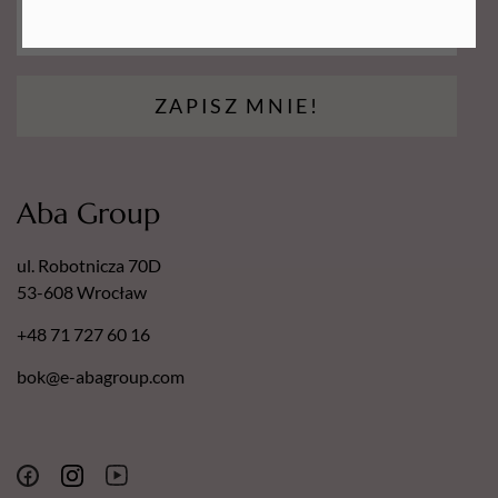
ZAPISZ MNIE!
Aba Group
ul. Robotnicza 70D
53-608 Wrocław
+48 71 727 60 16
bok@e-abagroup.com