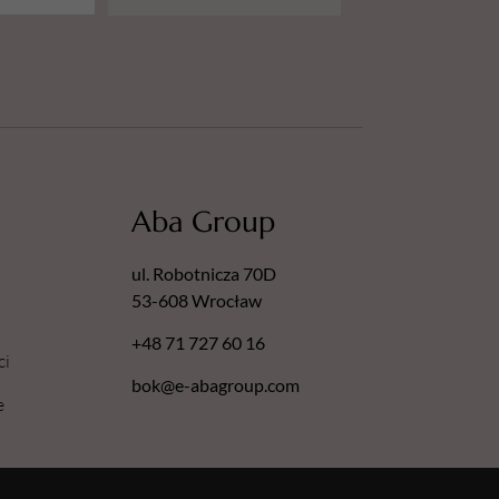
Aba Group
ul. Robotnicza 70D
53-608 Wrocław
+48 71 727 60 16
ci
bok@e-abagroup.com
e