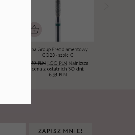
żowy
Aba Group Frez diamentowy
CQ23 - szpic, C
sza
6,59
PLN
1,00
PLN
Najniższa
:
cena z ostatnich 30 dni:
6,59
PLN
ZAPISZ MNIE!