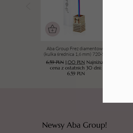
Tarki i nakładki
Aba Group Frez diamentowy
Aba 
(kulka średnica 1,6 mm) 720-5 R
(RAINBOW)
6,59
PLN
1,00
PLN
Najniższa
6
cena z ostatnich 30 dni:
6,59
PLN
Newsy Aba Group!