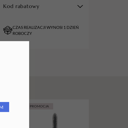
Kod rabatowy
URZĄDZENIA
Lampy do paznokci
CZAS REALIZACJI WYNOSI 1 DZIEŃ
Lampy na biurko
ROBOCZY
Podgrzewacze do wosku
PROMOCJA
RM