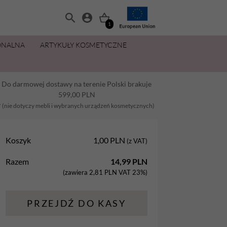
1
ONALNA
ARTYKUŁY KOSMETYCZNE
MANICURE I PEDICURE
OLIWKI 15 ML ZA 11,49 ZŁ
ZESTAWY
PŁYNY I PREPARATY
PIELĘGNACJA DŁONI I STÓP
MAKIJAŻ
Do darmowej dostawy na terenie Polski brakuje
Balsamy
AllYouNeed
Acetony i Removery
Kremy i balsamy do rąk
Aplikatory
599,00
PLN
Dezynfekcja
Cleanery
Kremy, maski, pianki do stóp
Gąbki
* (nie dotyczy mebli i wybranych urządzeń kosmetycznych)
na
Lakiery hybrydowe
Oliwki
Oliwki do dłoni i paznokci
Pędzle
Koszyk
1,00
PLN
(z VAT)
Oliwki
Pielęgnacja
Parafina kosmetyczna
Razem
14,99
PLN
Preparaty
Preparaty pomocnicze
Peelingi do stóp
(zawiera
2,81
PLN
VAT 23%)
Żele Aba Group
Primery
Sole do stóp
PRZEJDŹ DO KASY