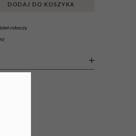
DODAJ DO KOSZYKA
URZĄDZENIA
Lampy do paznokci
 dzień roboczy
Lampy na biurko
LN!
Podgrzewacze do wosku
ej jakości stali nierdzewnej
z nasypem
ecany do manicure frezarkowego i
 wyprofilowanie frezu pozwoli na
y nasyp będzie najlepszym wyborem do
skórek. Pasuje do większości frezarek.
m (uniwersalny)