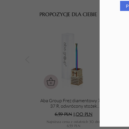
P
Tarki i nakładki
PROPOZYCJE DLA CIEBIE
Aba Group Frez diamentowy 720-
A
37 R, odwrócony stożek
(RAINBOW)
6,59
PLN
1,00
PLN
Najniższa cena z ostatnich 30 dni:
N
6,59
PLN