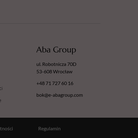
Aba Group
ul. Robotnicza 70D
53-608 Wrocław
+48 71 727 60 16
ci
bok@e-abagroup.com
e
tności
Regulamin