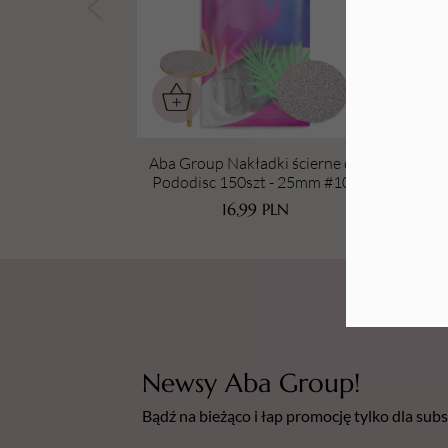
Tarki i nakładki
Aba Group Nakładki ścierne do
Ab
Pododisc 150szt - 25mm #100
Po
16,99
PLN
Newsy Aba Group!
Bądź na bieżąco i łap promocję tylko dla su