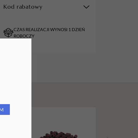
Kod rabatowy
URZĄDZENIA
Lampy do paznokci
CZAS REALIZACJI WYNOSI 1 DZIEŃ
Lampy na biurko
ROBOCZY
Podgrzewacze do wosku
RM