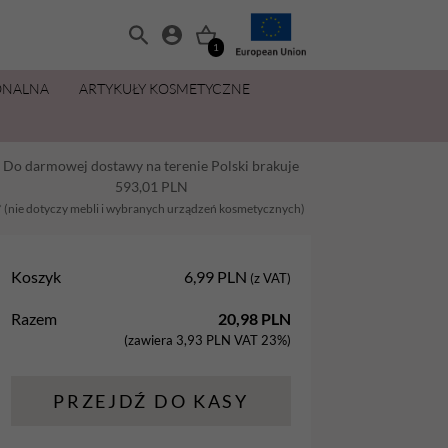
1
ONALNA
ARTYKUŁY KOSMETYCZNE
MANICURE I PEDICURE
OLIWKI 15 ML ZA 11,49 ZŁ
ZESTAWY
PŁYNY I PREPARATY
PIELĘGNACJA DŁONI I STÓP
MAKIJAŻ
Do darmowej dostawy na terenie Polski brakuje
Balsamy
AllYouNeed
Acetony i Removery
Kremy i balsamy do rąk
Aplikatory
593,01
PLN
Dezynfekcja
Cleanery
Kremy, maski, pianki do stóp
Gąbki
* (nie dotyczy mebli i wybranych urządzeń kosmetycznych)
na
Lakiery hybrydowe
Oliwki
Oliwki do dłoni i paznokci
Pędzle
Koszyk
6,99
PLN
(z VAT)
Oliwki
Pielęgnacja
Parafina kosmetyczna
Razem
20,98
PLN
Preparaty
Preparaty pomocnicze
Peelingi do stóp
(zawiera
3,93
PLN
VAT 23%)
Żele Aba Group
Primery
Sole do stóp
PRZEJDŹ DO KASY