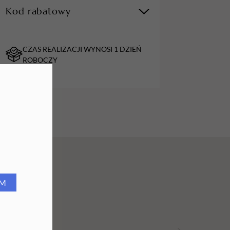
Kod rabatowy
URZĄDZENIA
Lampy do paznokci
CZAS REALIZACJI WYNOSI 1 DZIEŃ
Lampy na biurko
ROBOCZY
Podgrzewacze do wosku
RM