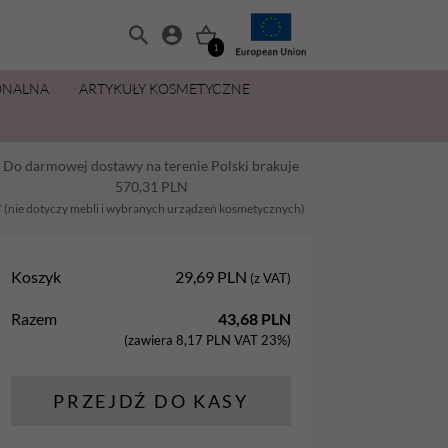
1
ONALNA
ARTYKUŁY KOSMETYCZNE
MANICURE I PEDICURE
OLIWKI 15 ML ZA 11,49 ZŁ
ZESTAWY
PŁYNY I PREPARATY
PIELĘGNACJA DŁONI I STÓP
MAKIJAŻ
Do darmowej dostawy na terenie Polski brakuje
Balsamy
AllYouNeed
Acetony i Removery
Kremy i balsamy do rąk
Aplikatory
570,31
PLN
Dezynfekcja
Cleanery
Kremy, maski, pianki do stóp
Gąbki
* (nie dotyczy mebli i wybranych urządzeń kosmetycznych)
na
Lakiery hybrydowe
Oliwki
Oliwki do dłoni i paznokci
Pędzle
Koszyk
29,69
PLN
(z VAT)
Oliwki
Pielęgnacja
Parafina kosmetyczna
Razem
43,68
PLN
Preparaty
Preparaty pomocnicze
Peelingi do stóp
(zawiera
8,17
PLN
VAT 23%)
Żele Aba Group
Primery
Sole do stóp
PRZEJDŹ DO KASY