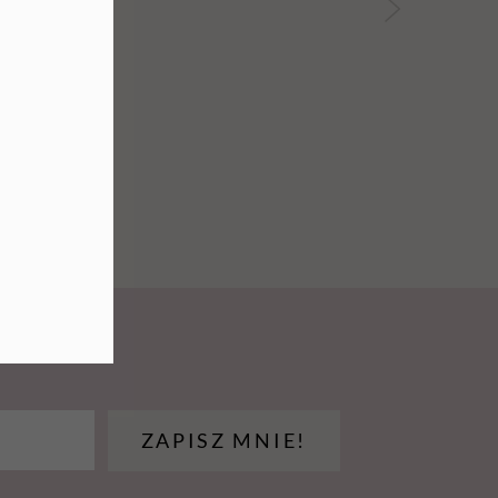
rek
mm
ZAPISZ MNIE!