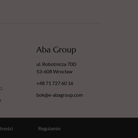
Aba Group
ul. Robotnicza 70D
53-608 Wrocław
+48 71 727 60 16
ci
bok@e-abagroup.com
e
tności
Regulamin