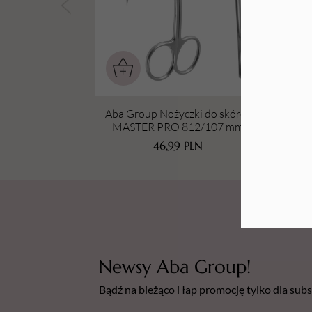
Tarki i nakładki
Aba Group Nożyczki do skórek
Ab
MASTER PRO 812/107 mm
M
46,99
PLN
Newsy Aba Group!
Bądź na bieżąco i łap promocję tylko dla su