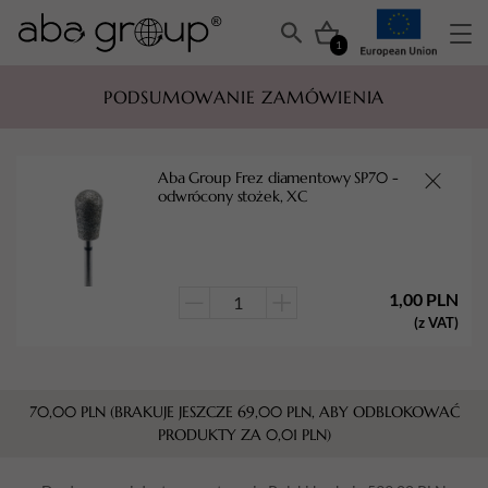
1
PODSUMOWANIE ZAMÓWIENIA
Aba Group Frez diamentowy SP70 -
odwrócony stożek, XC
1,00
PLN
ilość
(z VAT)
Aba
Group
Frez
70,00
PLN
(BRAKUJE JESZCZE
69,00
PLN
, ABY ODBLOKOWAĆ
diamentowy
PRODUKTY ZA
0,01
PLN
)
SP70
-