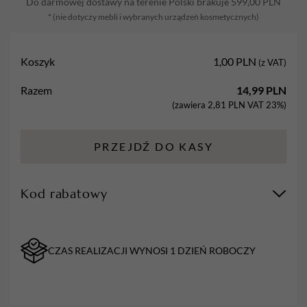
Do darmowej dostawy na terenie Polski brakuje
599,00
PLN
odwrócony
* (nie dotyczy mebli i wybranych urządzeń kosmetycznych)
stożek,
XC
Koszyk
1,00
PLN
(z VAT)
Razem
14,99
PLN
(zawiera
2,81
PLN
VAT 23%)
PRZEJDŹ DO KASY
Kod rabatowy
CZAS REALIZACJI WYNOSI 1 DZIEŃ ROBOCZY