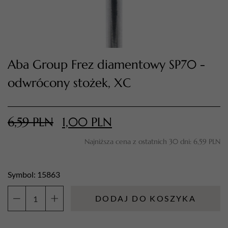
Aba Group Frez diamentowy SP70 -
odwrócony stożek, XC
6,59
PLN
1,00
PLN
TWÓJ KOSZYK (
0
)
Najniższa cena z ostatnich 30 dni:
6,59
PLN
Suma koszyka (
0
)
PRZEJDŹ DO KOSZYKA
Symbol: 15863
DODAJ DO KOSZYKA
ilość
Aba