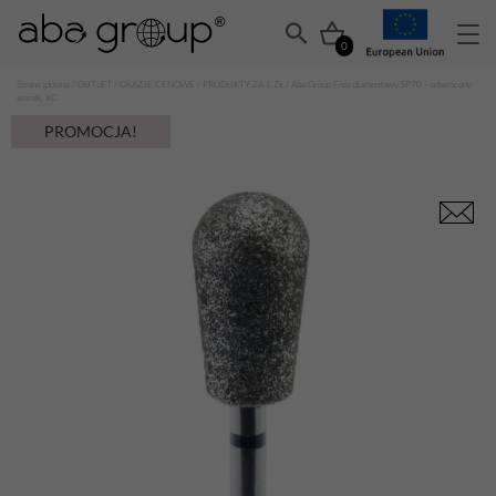
0
Strona główna
/
OUTLET
/
OKAZJE CENOWE
/
PRODUKTY ZA 1 ZŁ
/ Aba Group Frez diamentowy SP70 – odwrócony
stożek, XC
PROMOCJA!