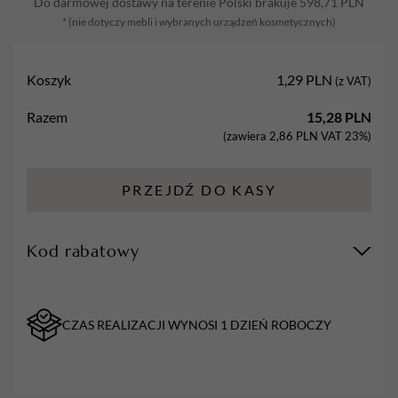
Do darmowej dostawy na terenie Polski brakuje
598,71
PLN
paznokci
* (nie dotyczy mebli i wybranych urządzeń kosmetycznych)
PÓŁKSIĘŻYC
100/180
STANDARD
Koszyk
1,29
PLN
(z VAT)
-
FLAMING
Razem
15,28
PLN
(zawiera
2,86
PLN
VAT 23%)
PRZEJDŹ DO KASY
Kod rabatowy
CZAS REALIZACJI WYNOSI 1 DZIEŃ ROBOCZY