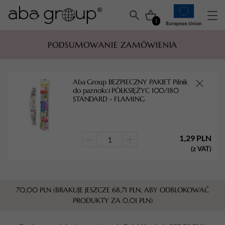
1
PODSUMOWANIE ZAMÓWIENIA
Aba Group BEZPIECZNY PAKIET Pilnik
do paznokci PÓŁKSIĘŻYC 100/180
STANDARD - FLAMING
1,29
PLN
ilość
(z VAT)
Aba
Group
BEZPIECZNY
70,00
PLN
(BRAKUJE JESZCZE
68,71
PLN
, ABY ODBLOKOWAĆ
PAKIET
PRODUKTY ZA
0,01
PLN
)
Pilnik
do