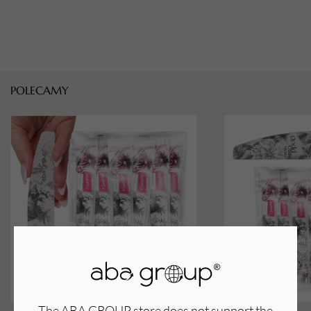
POLECAMY
The ABA GROUP store does not support the