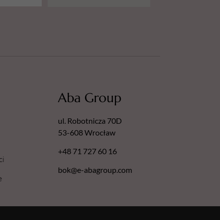
Aba Group
ul. Robotnicza 70D
53-608 Wrocław
+48 71 727 60 16
ci
bok@e-abagroup.com
e