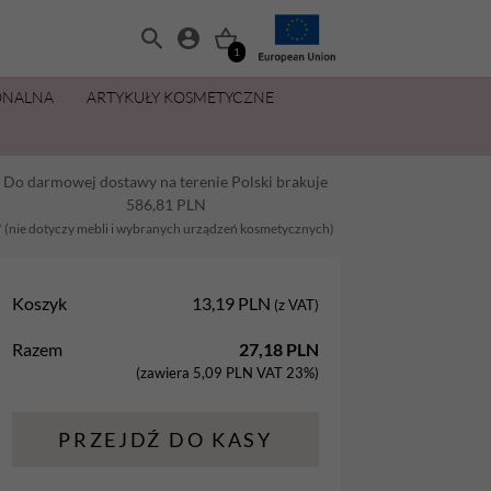
1
ONALNA
ARTYKUŁY KOSMETYCZNE
MANICURE I PEDICURE
OLIWKI 15 ML ZA 11,49 ZŁ
ZESTAWY
PŁYNY I PREPARATY
PIELĘGNACJA DŁONI I STÓP
MAKIJAŻ
Do darmowej dostawy na terenie Polski brakuje
Balsamy
AllYouNeed
Acetony i Removery
Kremy i balsamy do rąk
Aplikatory
586,81
PLN
Dezynfekcja
Cleanery
Kremy, maski, pianki do stóp
Gąbki
* (nie dotyczy mebli i wybranych urządzeń kosmetycznych)
na
Lakiery hybrydowe
Oliwki
Oliwki do dłoni i paznokci
Pędzle
Koszyk
13,19
PLN
(z VAT)
Oliwki
Pielęgnacja
Parafina kosmetyczna
Razem
27,18
PLN
Preparaty
Preparaty pomocnicze
Peelingi do stóp
(zawiera
5,09
PLN
VAT 23%)
Żele Aba Group
Primery
Sole do stóp
PRZEJDŹ DO KASY