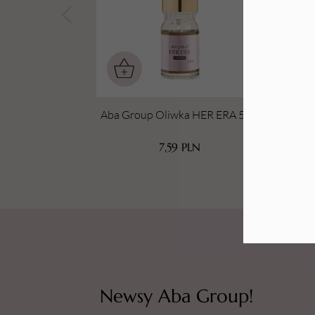
Tarki i nakładki
Aba Group Oliwka HER ERA 5 ml
Aba 
7,59
PLN
Newsy Aba Group!