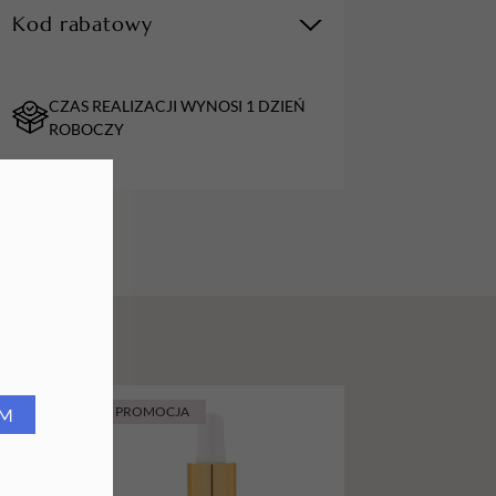
Kod rabatowy
URZĄDZENIA
Lampy do paznokci
CZAS REALIZACJI WYNOSI 1 DZIEŃ
Lampy na biurko
ROBOCZY
Podgrzewacze do wosku
PROMOCJA
PROMOCJA
RM