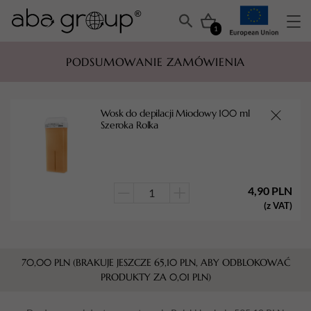
1
PODSUMOWANIE ZAMÓWIENIA
Wosk do depilacji Miodowy 100 ml
Szeroka Rolka
4,90
PLN
ilość
(z VAT)
Wosk
do
depilacji
70,00
PLN
(BRAKUJE JESZCZE
65,10
PLN
, ABY ODBLOKOWAĆ
Miodowy
PRODUKTY ZA
0,01
PLN
)
100
ml