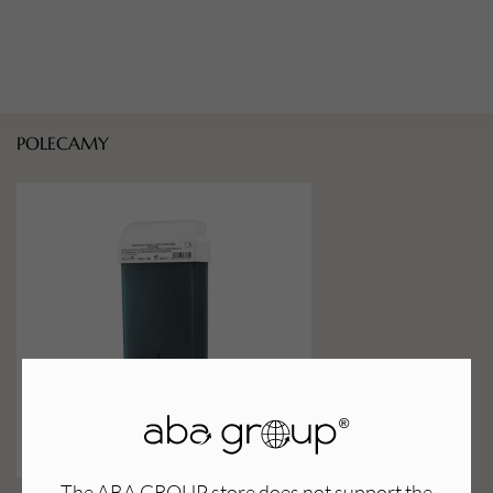
POLECAMY
The ABA GROUP store does not support the