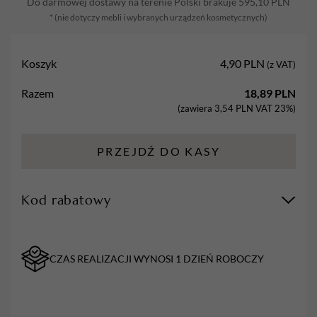
Do darmowej dostawy na terenie Polski brakuje
595,10
PLN
Szeroka
* (nie dotyczy mebli i wybranych urządzeń kosmetycznych)
Rolka
Koszyk
4,90
PLN
(z VAT)
Razem
18,89
PLN
(zawiera
3,54
PLN
VAT 23%)
PRZEJDŹ DO KASY
Kod rabatowy
CZAS REALIZACJI WYNOSI 1 DZIEŃ ROBOCZY