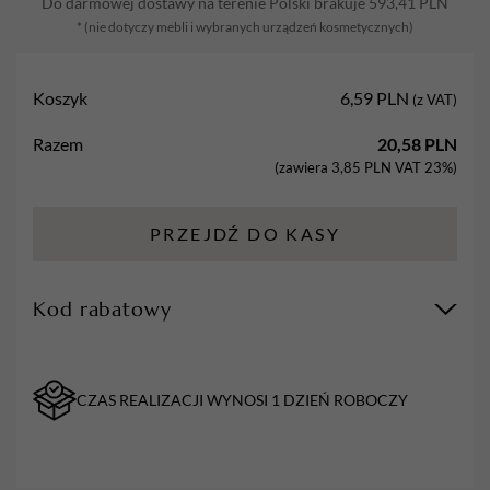
Do darmowej dostawy na terenie Polski brakuje
593,41
PLN
warstwowe
* (nie dotyczy mebli i wybranych urządzeń kosmetycznych)
150
sztuk
Koszyk
6,59
PLN
(z VAT)
Razem
20,58
PLN
(zawiera
3,85
PLN
VAT 23%)
PRZEJDŹ DO KASY
Kod rabatowy
CZAS REALIZACJI WYNOSI 1 DZIEŃ ROBOCZY