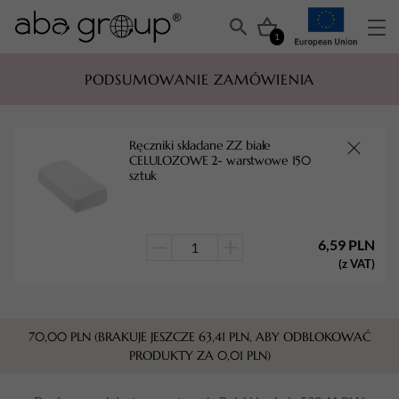
1
PODSUMOWANIE ZAMÓWIENIA
Ręczniki składane ZZ białe
CELULOZOWE 2- warstwowe 150
sztuk
6,59
PLN
ilość
(z VAT)
Ręczniki
składane
ZZ
70,00
PLN
(BRAKUJE JESZCZE
63,41
PLN
, ABY ODBLOKOWAĆ
białe
PRODUKTY ZA
0,01
PLN
)
CELULOZOWE
2-