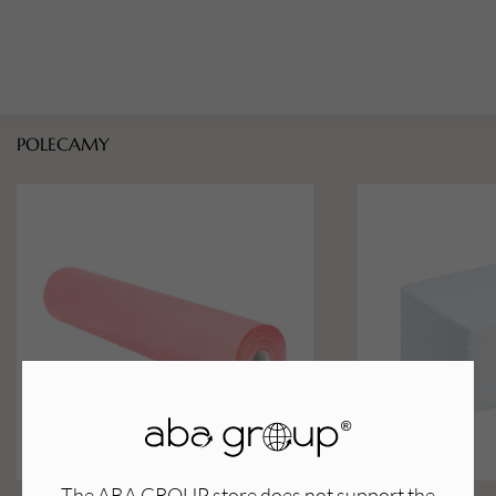
POLECAMY
The ABA GROUP store does not support the