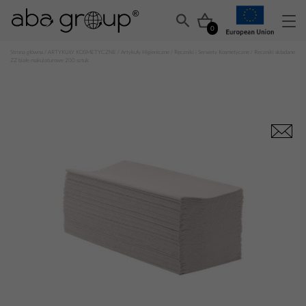
0
Strona główna
/
ARTYKUŁY KOSMETYCZNE
/
Artykuły Higieniczne
/
Ręczniki i Serwety Kosmetyczne
/ Ręczniki składane
ZZ białe makulaturowe 200 sztuk