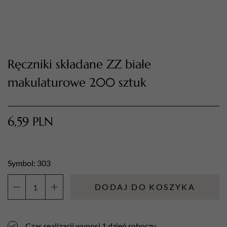
Ręczniki składane ZZ białe
makulaturowe 200 sztuk
6,59
PLN
TWÓJ KOSZYK (
0
)
Suma koszyka (
0
)
Symbol: 303
PRZEJDŹ DO KOSZYKA
DODAJ DO KOSZYKA
ilość
Ręczniki
składane
Czas realizacji wynosi 1 dzień roboczy