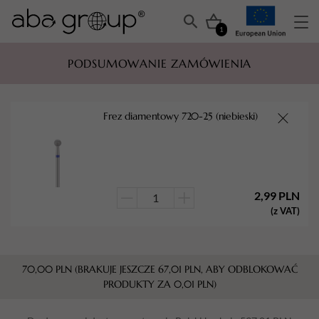
1
PODSUMOWANIE ZAMÓWIENIA
Frez diamentowy 720-25 (niebieski)
2,99
PLN
ilość
(z VAT)
Frez
diamentowy
720-
70,00
PLN
(BRAKUJE JESZCZE
67,01
PLN
, ABY ODBLOKOWAĆ
25
PRODUKTY ZA
0,01
PLN
)
(niebieski)