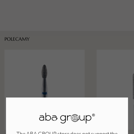
POLECAMY
The ABA GROUP store does not support the