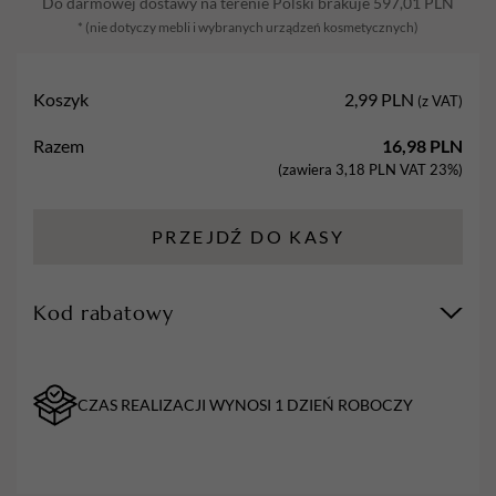
Do darmowej dostawy na terenie Polski brakuje
597,01
PLN
* (nie dotyczy mebli i wybranych urządzeń kosmetycznych)
Koszyk
2,99
PLN
(z VAT)
Razem
16,98
PLN
(zawiera
3,18
PLN
VAT 23%)
PRZEJDŹ DO KASY
Kod rabatowy
CZAS REALIZACJI WYNOSI 1 DZIEŃ ROBOCZY