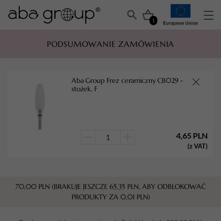
1
PODSUMOWANIE ZAMÓWIENIA
Aba Group Frez ceramiczny CB029 -
stożek, F
4,65
PLN
ilość
(z VAT)
Aba
Group
Frez
70,00
PLN
(BRAKUJE JESZCZE
65,35
PLN
, ABY ODBLOKOWAĆ
ceramiczny
PRODUKTY ZA
0,01
PLN
)
CB029
-