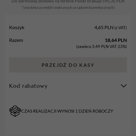
Do darmowej dostawy na terenie Polski brakuje
595,35
PLN
stożek,
* (nie dotyczy mebli i wybranych urządzeń kosmetycznych)
F
Koszyk
4,65
PLN
(z VAT)
Razem
18,64
PLN
(zawiera
3,49
PLN
VAT 23%)
PRZEJDŹ DO KASY
Kod rabatowy
CZAS REALIZACJI WYNOSI 1 DZIEŃ ROBOCZY