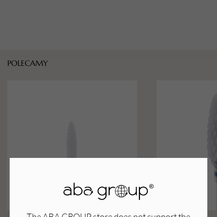
POLECAMY
The ABA GROUP store does not support the