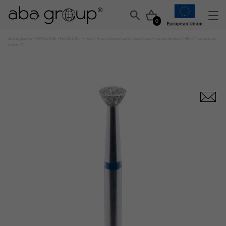
0
Strona główna
/
MANICURE I PEDICURE
/
Frezy
/
Frezy Diamentowe
/ Aba Group Frez diamentowy MK37 – odwrócony
stożek, M