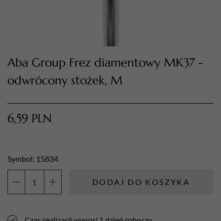
Aba Group Frez diamentowy MK37 -
odwrócony stożek, M
6,59
PLN
TWÓJ KOSZYK (
0
)
Suma koszyka (
0
)
Symbol: 15834
PRZEJDŹ DO KOSZYKA
DODAJ DO KOSZYKA
ilość
Aba
Group
Czas realizacji wynosi 1 dzień roboczy